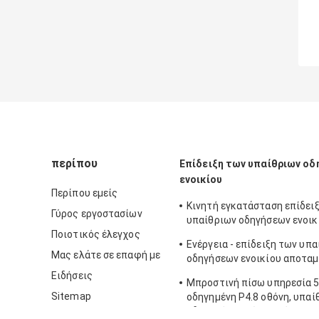
περίπου
Επίδειξη των υπαίθριων ο
ενοικίου
Περίπου εμείς
Κινητή εγκατάσταση επίδει
Γύρος εργοστασίων
υπαίθριων οδηγήσεων ενοικ
Ποιοτικός έλεγχος
SMD3535 5.95mm
Ενέργεια - επίδειξη των υπ
Μας ελάτε σε επαφή με
οδηγήσεων ενοικίου αποταμ
SMD2727 4.81mm για το μεγ
Ειδήσεις
Μπροστινή πίσω υπηρεσία
Sitemap
οδηγημένη P4.8 οθόνη, υπαί
οδηγημένη χρώμα οθόνη IP6