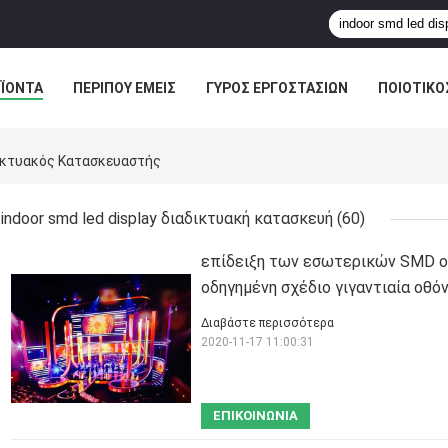
ΪΌΝΤΑ
ΠΕΡΊΠΟΥ ΕΜΕΊΣ
ΓΎΡΟΣ ΕΡΓΟΣΤΑΣΊΩΝ
ΠΟΙΟΤΙΚΌ
δικτυακός Κατασκευαστής
indoor smd led display διαδικτυακή κατασκευή
(60)
επίδειξη των εσωτερικών SMD ο
οδηγημένη σχέδιο γιγαντιαία οθό
Διαβάστε περισσότερα
2020-11-17 11:00:31
ΕΠΙΚΟΙΝΩΝΊΑ