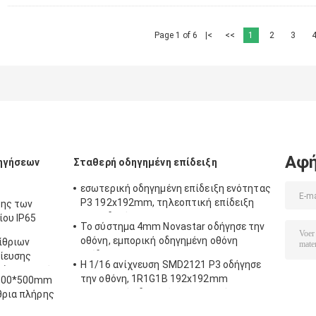
Page 1 of 6
|<
<<
1
2
3
Αφή
δηγήσεων
Σταθερή οδηγημένη επίδειξη
εσωτερική οδηγημένη επίδειξη ενότητας
P3 192x192mm, τηλεοπτική επίδειξη
ξης των
των οδηγήσεων 1000cd
ίου IP65
Το σύστημα 4mm Novastar οδήγησε την
οθόνη, εμπορική οδηγημένη οθόνη
αίθριων
επίδειξης SMD2121 1R1G1B
ίευσης
Η 1/16 ανίχνευση SMD2121 P3 οδήγησε
άλο γεγονός
την οθόνη, 1R1G1B 192x192mm
 500*500mm
εσωτερική οδηγημένη επιτροπή
θρια πλήρης
5