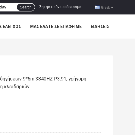
Ζητήστε ένα απόσπασμα
Search
|
Greek
Σ ΈΛΕΓΧΟΣ
ΜΑΣ ΕΛΆΤΕ ΣΕ ΕΠΑΦΉ ΜΕ
ΕΙΔΉΣΕΙΣ
δηγήσεων 9*5m 3840HZ P3.91, γρήγορη
νη κλειδαριών