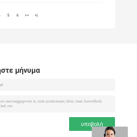
4
5
6
>>
>|
στε μήνυμα