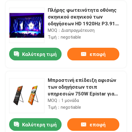
Πλήρης φωτεινότητα οθόνης
σκηνικού σκηνικού των
οδηγήσεων HD 1920Hz P3.91
Kinglight διευθετήσιμη
MOQ：Διαπραγμάτευση
Τιμή：negotiable
Καλύτερη τιμή
επαφή
Μπροστινή επίδειξη αφισών
των οδηγήσεων τσιπ
Σπίτι
υπηρεσιών 750W Epistar για
τις λεωφόρους αγορών
MOQ：1 μονάδα
Τιμή：negotiable
Προϊόντα
Καλύτερη τιμή
επαφή
Υψηλή ανάλυση 4200Hz 1.875mm μικρή οδηγημένη πίσσα οθόνη εικονοκυττάρου για τις εκθέσεις
Περίπου εμείς