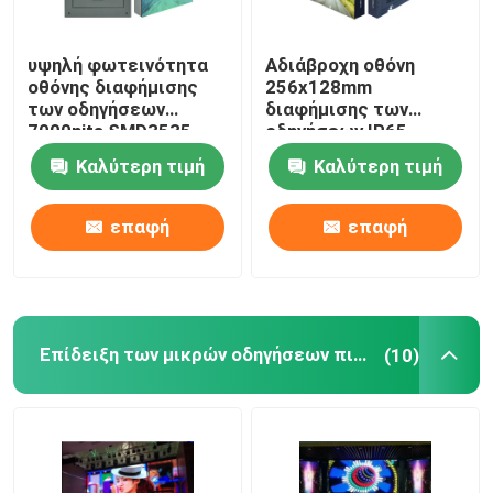
υψηλή φωτεινότητα
Αδιάβροχη οθόνη
οθόνης διαφήμισης
256x128mm
των οδηγήσεων
διαφήμισης των
7000nits SMD3535
οδηγήσεων IP65
P10 ευρέως οριζόντια
P16MM μέγεθος
Καλύτερη τιμή
Καλύτερη τιμή
ενότητας
επαφή
επαφή
Επίδειξη των μικρών οδηγήσεων πισσών
(10)