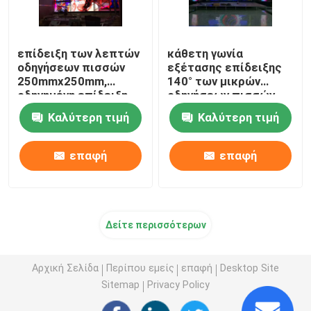
επίδειξη των λεπτών
κάθετη γωνία
οδηγήσεων πισσών
εξέτασης επίδειξης
250mmx250mm,
140° των μικρών
οδηγημένη επίδειξη
οδηγήσεων πισσών
αιθουσών
400×300mm γραφείο
Καλύτερη τιμή
Καλύτερη τιμή
συνεδριάσεων του
1.25mm
1.25mm
επαφή
επαφή
Δείτε περισσότερων
Αρχική Σελίδα
Περίπου εμείς
επαφή
Desktop Site
Sitemap
Privacy Policy