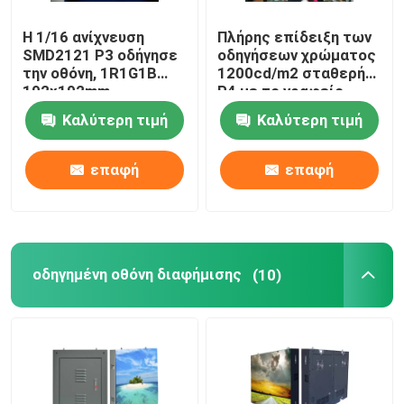
Η 1/16 ανίχνευση
Πλήρης επίδειξη των
SMD2121 P3 οδήγησε
οδηγήσεων χρώματος
την οθόνη, 1R1G1B
1200cd/m2 σταθερή
192x192mm
P4 με το γραφείο
εσωτερική οδηγημένη
640*640mm σιδήρου
Καλύτερη τιμή
Καλύτερη τιμή
επιτροπή
επαφή
επαφή
οδηγημένη οθόνη διαφήμισης
(10)