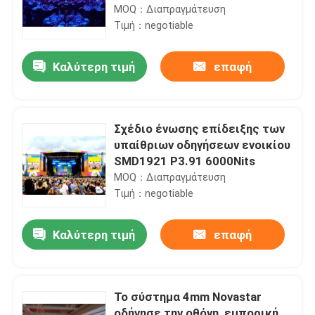
ενοικίου επιπέδων 1200Nits
MOQ：Διαπραγμάτευση
P3.91 επιτροπή
Τιμή：negotiable
Καλύτερη τιμή
επαφή
Σχέδιο ένωσης επίδειξης των
υπαίθριων οδηγήσεων ενοικίου
SMD1921 P3.91 6000Nits
MOQ：Διαπραγμάτευση
Τιμή：negotiable
Καλύτερη τιμή
επαφή
Το σύστημα 4mm Novastar
οδήγησε την οθόνη, εμπορική