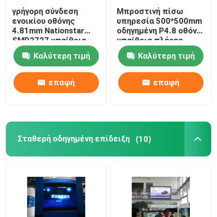
γρήγορη σύνδεση
Μπροστινή πίσω
ενοικίου οθόνης
υπηρεσία 500*500mm
4.81mm Nationstar
οδηγημένη P4.8 οθόνη,
SMD2727 υπαίθρια
υπαίθρια πλήρης
τηλεοπτική
οδηγημένη χρώμα
Καλύτερη τιμή
Καλύτερη τιμή
οθόνη IP65
επαφή
επαφή
Σταθερή οδηγημένη επίδειξη
(10)