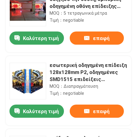
οδηγημένη οθόνη επίδειξης
SMD2121 1R1G1B
MOQ：5 τετραγωνικά μέτρα
Τιμή：negotiable
Καλύτερη τιμή
επαφή
εσωτερική οδηγημένη επίδειξη
128x128mm P2, οδηγημένες
SMD1515 επιδείξεις
διαφήμισης TV
MOQ：Διαπραγμάτευση
Τιμή：negotiable
Καλύτερη τιμή
επαφή