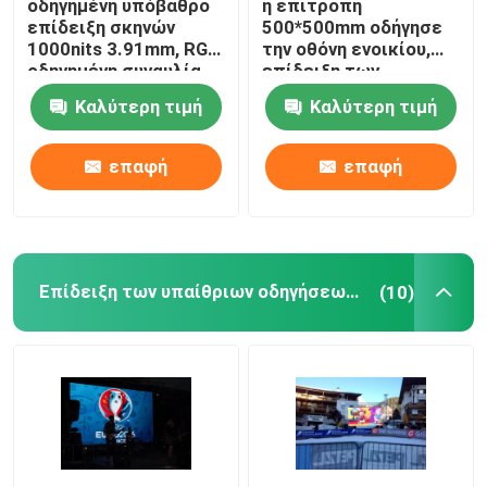
οδηγημένη υπόβαθρο
η επιτροπή
επίδειξη σκηνών
500*500mm οδήγησε
1000nits 3.91mm, RGB
την οθόνη ενοικίου,
Επίδειξη των κινητών οδηγήσεων φορτηγών
οδηγημένη συναυλία
επίδειξη των
οθόνη 3in1
εσωτερικών σταθερή
Καλύτερη τιμή
Καλύτερη τιμή
οδηγήσεων 2.6mm
Επίδειξη των δημιουργικών οδηγήσεων
1920HZ
επαφή
επαφή
οδηγημένη στάδιο επίδειξη
Επίδειξη των υπαίθριων οδηγήσεων ενοικίου
(10)