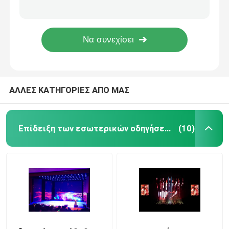
P2.5 δεκαεξάμπιτη τηλεοπτική οδηγημένη τοίχος επίδειξη, επίδειξη των οδηγήσεων σκηνικού ενοικίου SMD1515
250x250mm ενότητα 2.97mm των εσωτερικών οδηγήσεων ενοικίου υψηλός καθορισμός χρώματος επίδειξης πλήρης
Σταθερή οδηγημένη επίδειξη
γρήγορη σύνδεση ενοικίου οθόνης 4.81mm Nationstar SMD2727 υπαίθρια τηλεοπτική
Η υψηλή FCC UL επίδειξης των υπαίθριων οδηγήσεων ενοικίου καθορισμού 6500Nits P4.81 εγκεκριμένη
οδηγημένη οθόνη διαφήμισης
ΑΛΛΕΣ ΚΑΤΗΓΟΡΙΕΣ ΑΠΟ ΜΑΣ
Επίδειξη των μικρών οδηγήσεων πισσών
Διαφανής οδηγημένη επίδειξη
Επίδειξη των εσωτερικών οδηγήσεων ενοικίου
(10)
Οθόνη σκηνικού σκηνικού οδηγήσεων
Επίδειξη αφισών οδηγήσεων
οδηγημένη πίστα χορού οθόνη