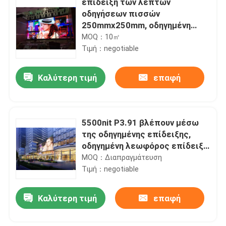
επίδειξη των λεπτών
οδηγήσεων πισσών
250mmx250mm, οδηγημένη
επίδειξη αιθουσών
MOQ：10㎡
συνεδριάσεων του 1.25mm
Τιμή：negotiable
Καλύτερη τιμή
επαφή
5500nit P3.91 βλέπουν μέσω
της οδηγημένης επίδειξης,
οδηγημένη λεωφόρος επίδειξη
αγορών 3840HZ
MOQ：Διαπραγμάτευση
Τιμή：negotiable
Καλύτερη τιμή
επαφή