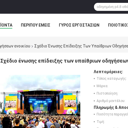
ΪΌΝΤΑ
ΠΕΡΊΠΟΥ ΕΜΕΊΣ
ΓΎΡΟΣ ΕΡΓΟΣΤΑΣΊΩΝ
ΠΟΙΟΤΙΚΌ
γήσεων ενοικίου
Σχέδιο Ένωσης Επίδειξης Των Υπαίθριων Οδηγήσε
Σχέδιο ένωσης επίδειξης των υπαίθριων οδηγήσεων
Λεπτομέρειες:
Τόπος καταγωγής:
Μάρκα:
Πιστοποίηση:
Αριθμό μοντέλου:
Πληρωμής & Αποσ
Ποσότητα παραγγελ
Τιμή: