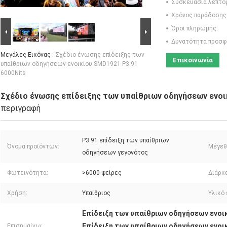
Συσκευασία λεπτο
Χρόνος παράδοσης
Όροι πληρωμής:
Δυνατότητα προσφ
Μεγάλες Εικόνας :
Σχέδιο ένωσης επίδειξης των
Επικοινωνία
υπαίθριων οδηγήσεων ενοικίου SMD1921 P3.91
6000Nits
Σχέδιο ένωσης επίδειξης των υπαίθριων οδηγήσεων ενοι
περιγραφή
P3.91 επίδειξη των υπαίθριων
Όνομα προϊόντων:
Μέγεθ
οδηγήσεων γεγονότος
Φωτεινότητα:
>6000 ψείρες
Διάρκ
Χρήση:
Υπαίθριος
Υλικό 
Επίδειξη των υπαίθριων οδηγήσεων ενοικ
Επίδειξη των υπαίθριων οδηγήσεων ενοι
Επισημαίνω: