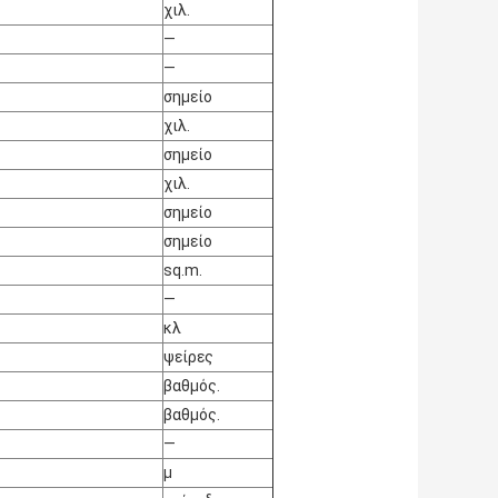
χιλ.
—
—
σημείο
χιλ.
σημείο
χιλ.
σημείο
σημείο
sq.m.
—
κλ
ψείρες
βαθμός.
βαθμός.
—
μ