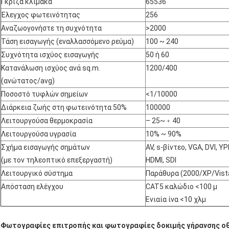
Γκρίζα κλίμακα
65536
Έλεγχος φωτεινότητας
256
Αναζωογονήστε τη συχνότητα
>2000
Τάση εισαγωγής (εναλλασσόμενο ρεύμα)
100 ~ 240
Συχνότητα ισχύος εισαγωγής
50 ή 60
Κατανάλωση ισχύος ανά sq.m.
1200/400
(ανώτατος/avg)
Ποσοστό τυφλών σημείων
<1/10000
Διάρκεια ζωής στη φωτεινότητα 50%
100000
Λειτουργούσα θερμοκρασία
– 25~﹢40
Λειτουργούσα υγρασία
10% ~ 90%
Σχήμα εισαγωγής σημάτων
AV, s-βίντεο, VGA, DVI, YP
(με τον τηλεοπτικό επεξεργαστή)
HDMI, SDI
Λειτουργικό σύστημα
Παράθυρα (2000/XP/Vist
Απόσταση ελέγχου
CAT5 καλώδιο <100 μ
Ενιαία ίνα <10 χλμ
Φωτογραφίες επιτροπής και φωτογραφίες δοκιμής γήρανσης οθ