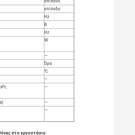
επίπεδο
επίπεδο
Hz
Β
Hz
W
—
Ώρα
℃
—
bPr,
—
a)
—
—
όνης στο εργοστάσιο: