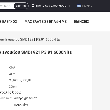
Ζητήστε ένα απόσπασμα
Search
|
Greek
Σ ΈΛΕΓΧΟΣ
ΜΑΣ ΕΛΆΤΕ ΣΕ ΕΠΑΦΉ ΜΕ
ΕΙΔΉΣΕΙΣ
ων Ενοικίου SMD1921 P3.91 6000Nits
 ενοικίου SMD1921 P3.91 6000Nits
ΚΙΝΑ
OEM
CE,ROHS,FCC,UL
COem
τολής Όροι:
ίας min:
Διαπραγμάτευση
negotiable