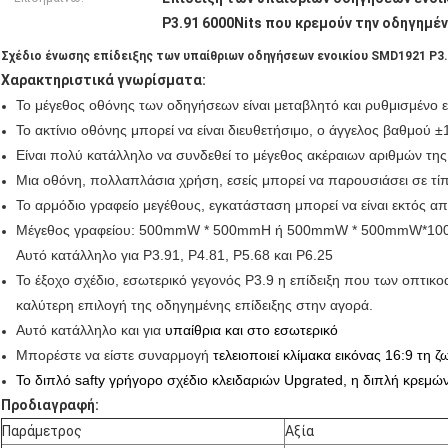
P3.91 6000Nits που κρεμούν την οδηγημέ
Σχέδιο ένωσης επίδειξης των υπαίθριων οδηγήσεων ενοικίου SMD1921 P3.
Χαρακτηριστικά γνωρίσματα:
Το μέγεθος οθόνης των οδηγήσεων είναι μεταβλητό και ρυθμισμένο ελ
Το ακτίνιο οθόνης μπορεί να είναι διευθετήσιμο, ο άγγελος βαθμού 
Είναι πολύ κατάλληλο να συνδεθεί το μέγεθος ακέραιων αριθμών τη
Μια οθόνη, πολλαπλάσια χρήση, εσείς μπορεί να παρουσιάσει σε τί
Το αρμόδιο γραφείο μεγέθους, εγκατάσταση μπορεί να είναι εκτός απ
Μέγεθος γραφείου: 500mmW * 500mmH ή 500mmW * 500mmW*1000
Αυτό κατάλληλο για P3.91, P4.81, P5.68 και P6.25
Το έξοχο σχέδιο, εσωτερικό γεγονός P3.9 η επίδειξη που των οπτικο
καλύτερη επιλογή της οδηγημένης επίδειξης στην αγορά.
Αυτό κατάλληλο και για
υπαίθρια και στο εσωτερικό
Μπορέστε να είστε συναρμογή
τελειοποιεί κλίμακα εικόνας 16:9 τη
Το διπλό safty γρήγορο σχέδιο κλειδαριών Upgrated, η διπλή κρεμώ
Προδιαγραφή:
Παράμετρος
Αξία