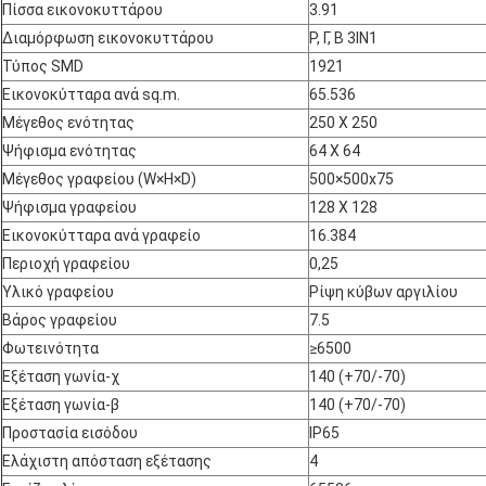
Πίσσα εικονοκυττάρου
3.91
Διαμόρφωση εικονοκυττάρου
Ρ, Γ, Β 3IN1
Τύπος SMD
1921
Εικονοκύτταρα ανά sq.m.
65.536
Μέγεθος ενότητας
250 X 250
Ψήφισμα ενότητας
64 X 64
Μέγεθος γραφείου (W×H×D)
500×500x75
Ψήφισμα γραφείου
128 X 128
Εικονοκύτταρα ανά γραφείο
16.384
Περιοχή γραφείου
0,25
Υλικό γραφείου
Ρίψη κύβων αργιλίου
Βάρος γραφείου
7.5
Φωτεινότητα
≥6500
Εξέταση γωνία-χ
140 (+70/-70)
Εξέταση γωνία-β
140 (+70/-70)
Προστασία εισόδου
IP65
Ελάχιστη απόσταση εξέτασης
4