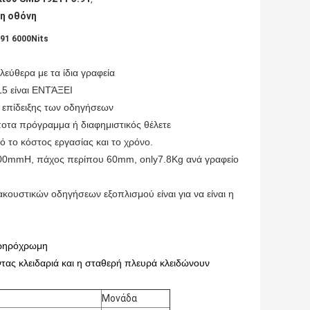
νη οθόνη
91 6000Nits
εύθερα με τα ίδια γραφεία
±15 είναι ΕΝΤΆΞΕΙ
ς επίδειξης των οδηγήσεων
ποτα πρόγραμμα ή διαφημιστικός θέλετε
ό το κόστος εργασίας και το χρόνο.
mmH, πάχος περίπου 60mm, only7.8Kg ανά γραφείο
ακουστικών οδηγήσεων εξοπλισμού είναι για να είναι η
 ζωηρόχρωμη
ντας κλειδαριά και η σταθερή πλευρά κλειδώνουν
Μονάδα