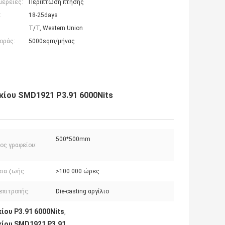
μέρειες:
Περίπτωση πτήσης
:
18-25days
T/T, Western Union
οράς:
5000sqm/μήνας
κίου SMD1921 P3.91 6000Nits
500*500mm
ος γραφείου:
εια ζωής:
>100.000 ώρες
επιτροπής:
Die-casting αργίλιο
ίου P3.91 6000Nits
,
κίου SMD1921 P3.91
,