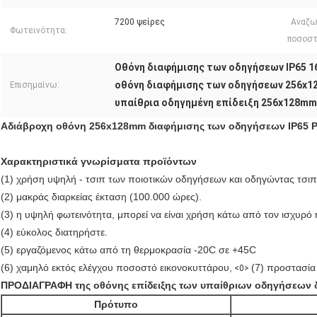
7200 ψείρες
Αναζω
Φωτεινότητα:
ποσοστ
Οθόνη διαφήμισης των οδηγήσεων IP65 
οθόνη διαφήμισης των οδηγήσεων 256x1
Επισημαίνω:
υπαίθρια οδηγημένη επίδειξη 256x128mm
Αδιάβροχη οθόνη 256x128mm διαφήμισης των οδηγήσεων IP65 P
Χαρακτηριστικά γνωρίσματα προϊόντων
(1) χρήση υψηλή - τσιπ των ποιοτικών οδηγήσεων και οδηγώντας τσιπ 
(2) μακράς διαρκείας έκταση (100.000 ώρες).
(3) η υψηλή φωτεινότητα, μπορεί να είναι χρήση κάτω από τον ισχυρό 
(4) εύκολος διατηρήστε.
(5) εργαζόμενος κάτω από τη θερμοκρασία -20C σε +45C
(6) χαμηλό εκτός ελέγχου ποσοστό εικονοκυττάρου,
(7) προστασία
<0>
ΠΡΟΔΙΑΓΡΑΦΗ της οθόνης επίδειξης των υπαίθριων οδηγήσεων 
Πρότυπο