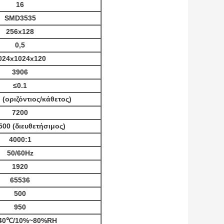
16
SMD3535
256x128
0,5
024x1024x120
3906
≤0.1
 (οριζόντιος/κάθετος)
7200
00 (διευθετήσιμος)
4000:1
50/60Hz
1920
65536
500
950
~40℃/10%~80%RH