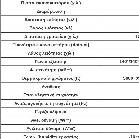
Πίσσα εικονοκυττάρου (χιλ.)
Διαμόρφωση
Διάσταση ενότητας (χιλ.)
Βάρος ενότητας (κλ)
Διάσταση γραφείου (χιλ.)
1
Πυκνότητα εικονοκυττάρου (dots/㎡)
Λάθος λειότητας (χιλ.)
Γωνία εξέτασης
140°/140°
Φωτεινότητα (cd/㎡)
Θερμοκρασία χρώματος (Κ)
5000~95
Αντίθεση
Επαναληπτική συχνότητα
Αναζωογονήστε τη συχνότητα (Hz)
Γκρίζα κλίμακα
Ave. δύναμη (W/㎡)
Ανώτατη δύναμη (W/㎡)
Temp. /humidity εργασίας
-10