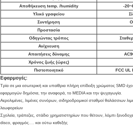
Αποθήκευση temp. /humidity
-20
Υλικό γραφείου
Σ
Συντήρηση
Ο
Προστασία
Οδηγώντας τρόπος
Σταθε
Ανίχνευση
Απαιτήσεις δύναμης
AC9
Χρόνος ζωής (ώρες)
Πιστοποιητικό
FCC UL 
Εφαρμογές:
Τρία σε μια εσωτερική και υπαίθρια πλήρη επίδειξη χρώματος SMD έχο
εφαρμογών δημόσια, την αναφορά, το MEDIA και την ψυχαγωγία.
Αερολιμένες, λιμένες συνόρων, σιδηροδρομικοί σταθμοί θαλάσσιων λιμ
λεωφορείων
Σχολεία, τράπεζες, στάδιο χρηματιστηρίων που θέτουν, λόμπι ξενοδοχε
disco, φραγμός…. και ούτω καθεξής