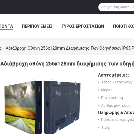
ΪΌΝΤΑ
ΠΕΡΊΠΟΥ ΕΜΕΊΣ
ΓΎΡΟΣ ΕΡΓΟΣΤΑΣΊΩΝ
ΠΟΙΟΤΙΚΌ
ς
Αδιάβροχη Οθόνη 256x128mm Διαφήμισης Των Οδηγήσεων IP65 
Αδιάβροχη οθόνη 256x128mm διαφήμισης των οδηγ
Λεπτομέρειες:
Τόπος καταγωγής:
Μάρκα:
Πιστοποίηση:
Αριθμό μοντέλου:
Πληρωμής & Αποσ
Ποσότητα παραγγελ
Τιμή: