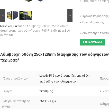
Συσκευασία λεπτο
Χρόνος παράδοσης
Όροι πληρωμής:
Μεγάλες Εικόνας :
Αδιάβροχη οθόνη 256x128mm
διαφήμισης των οδηγήσεων IP65 P16MM μέγεθος
Δυνατότητα προσφ
ενότητας
Επικοινωνία
Αδιάβροχη οθόνη 256x128mm διαφήμισης των οδηγήσεων
περιγραφή
Lecede P16 που διαφημίζει την οθόνη
Όνομα προϊόντων:
Πίσσα
επίδειξης των οδηγήσεων
Χρήση:
Υπαίθριος
εικον
Μέγεθος ενότητας
256x128 χιλ.
Οδηγη
(W*H):