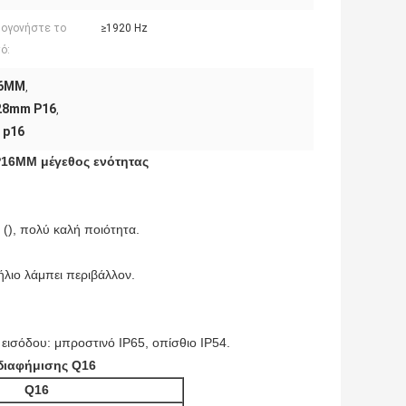
ογονήστε το
≥1920 Hz
ό:
16MM
,
28mm P16
,
 p16
16MM μέγεθος ενότητας
(), πολύ καλή ποιότητα.
ήλιο λάμπει περιβάλλον.
 εισόδου: μπροστινό IP65, οπίσθιο IP54.
διαφήμισης Q16
Q16