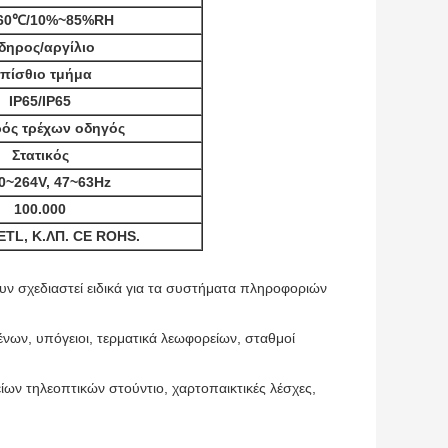
~60℃/10%~85%RH
ίδηρος/αργίλιο
πίσθιο τμήμα
IP65/IP65
ρός τρέχων οδηγός
Στατικός
0~264V, 47~63Hz
100.000
ETL, Κ.ΛΠ. CE ROHS.
υν σχεδιαστεί ειδικά για τα συστήματα πληροφοριών
ένων, υπόγειοι, τερματικά λεωφορείων, σταθμοί
ίων τηλεοπτικών στούντιο, χαρτοπαικτικές λέσχες,