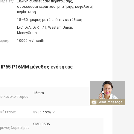
μέρειες:
Ξύλινη συσκευασία περίπτωσης,
συσκευασία περίπτωσης πτήσης, κυψελωτή
περίπτωση
:
15~30 ημέρες μετά από την κατάθεση
L/C, D/A, D/P, T/T, Western Union,
MoneyGram
οράς:
10000 ㎡/month
 IP65 P16MM μέγεθος ενότητας
16mm
 εικονοκυττάρου:
οκύτταρο:
3906 dots/㎡
SMD 3535
μένος λαμπτήρας: