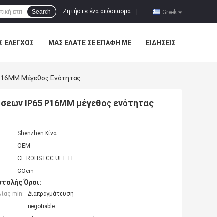
Ζητήστε ένα απόσπασμα
Search
|
Greek
Σ ΈΛΕΓΧΟΣ
ΜΑΣ ΕΛΆΤΕ ΣΕ ΕΠΑΦΉ ΜΕ
ΕΙΔΉΣΕΙΣ
P16MM Μέγεθος Ενότητας
ήσεων IP65 P16MM μέγεθος ενότητας
Shenzhen Κίνα
OEM
CE ROHS FCC UL ETL
COem
τολής Όροι:
ίας min:
Διαπραγμάτευση
negotiable