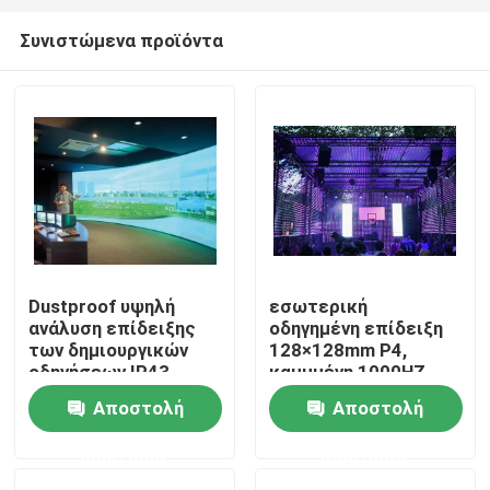
Συνιστώμενα προϊόντα
Dustproof υψηλή
εσωτερική
ανάλυση επίδειξης
οδηγημένη επίδειξη
Σπίτι
των δημιουργικών
128×128mm P4,
οδηγήσεων IP43
καμμμένη 1000HZ
1800cd/m2 P3
οδηγημένη γωνία
Αποστολή
Αποστολή
Προϊόντα
άποψης οθόνης
ευρεία
ερώτησης
ερώτησης
Περίπου εμείς