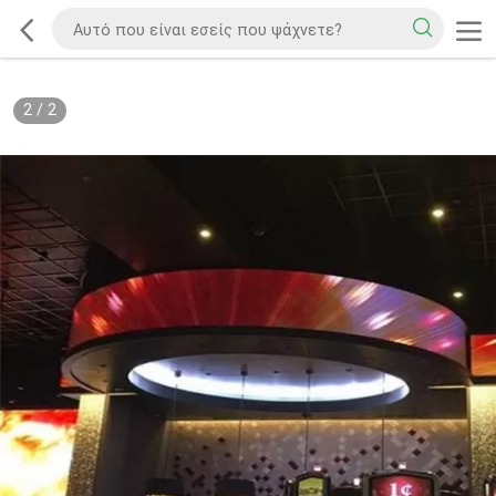
2
/
2