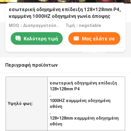
εσωτερική οδηγημένη επίδειξη 128×128mm P4,
καμμμένη 1000HZ οδηγημένη γωνία άποψης
οθόνης ευρεία
MOQ：Διαπραγματεύσιμος
Τιμή：negotiable
Καλύτερη τιμή
Μας ελάτε σε
επαφή με
Περιγραφή προϊόντων
εσωτερική οδηγημένη επίδειξη
128×128mm P4
,
1000HZ καμμμένη οδηγημένη
Υψηλό φως:
οθόνη
,
128×128mm καμμμένη οδηγημένη
οθόνη