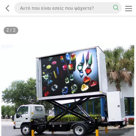
2
/
2