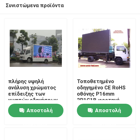
Συνιστώμενα προϊόντα
πλήρης υψηλή
Τοποθετημένο
ανάλυση χρώματος
οδηγημένο CE RoHS
επίδειξης των
οθόνης P16mm
Σπίτι
κινητών οδηγήσεων
2R1G1B φορτηγό
φορτηγών
16mm απόσταση
Αποστολή
Αποστολή
8000cd/m2 3000Hz
εξέτασης
Προϊόντα
ερώτησης
ερώτησης
Περίπου εμείς