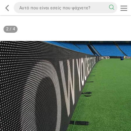
2
/
4