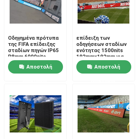
Γύρος εργοστασίων
Ποιοτικός έλεγχος
Οδηγημένα πρότυπα
επίδειξη των
της FIFA επίδειξης
οδηγήσεων σταδίων
σταδίων πηγών IP65
ενότητας 1500nits
P8mm 6000nits
192mmx192mm για
Μας ελάτε σε επαφή με
περίμετρος
τη ζωντανή
Αποστολή
Αποστολή
ραδιοφωνική
αναμετάδοση
Ειδήσεις
ερώτησης
ερώτησης
Περιπτώσεις
Επίδειξη των εσωτερικών οδηγήσεων ενοικίου
Επίδειξη των υπαίθριων οδηγήσεων ενοικίου