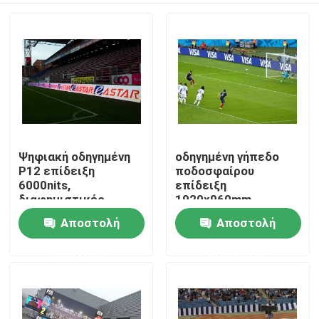
Ψηφιακή οδηγημένη
οδηγημένη γήπεδο
P12 επίδειξη
ποδοσφαίρου
6000nits,
επίδειξη
διαφημιστικές
1920x960mm,
επιτροπές σταδίων
υπαίθρια οδηγημένη
Αποστολή
Αποστολή
Σπίτι
IP65 οδηγημένες IP54
επίδειξη TV της FCC
ETL
ερώτησης
ερώτησης
Προϊόντα
Περίπου εμείς