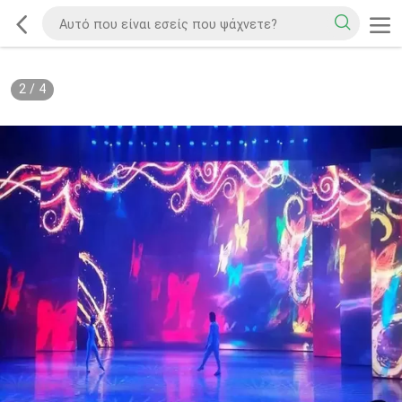
2
/
4