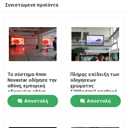
Συνιστώμενα προϊόντα
Το σύστημα 4mm
Πλήρης επίδειξη των
Novastar οδήγησε την
οδηγήσεων
οθόνη, εμπορική
χρώματος
Σπίτι
οδηγημένη οθόνη
1200cd/m2 σταθερή
επίδειξης SMD2121
P4 με το γραφείο
Αποστολή
Αποστολή
1R1G1B
640*640mm σιδήρου
Προϊόντα
ερώτησης
ερώτησης
Περίπου εμείς