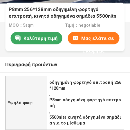
P8mm 256*128mm οδηγημένη φορτηγό
επιτροπή, κινητά οδηγημένα σημάδια 5500nits
για το μίσθωμα
MOQ：5sqm
Τιμή：negotiable
Καλύτερη τιμή
Μας ελάτε σε
επαφή με
Περιγραφή προϊόντων
οδηγημένη φορτηγό επιτροπή 256
*128mm
,
P8mm οδηγημένη φορτηγό επιτρο
Υψηλό φως:
πή
,
5500nits κινητά οδηγημένα σημάδι
α για το μίσθωμα