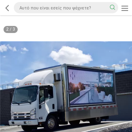
2
/
3