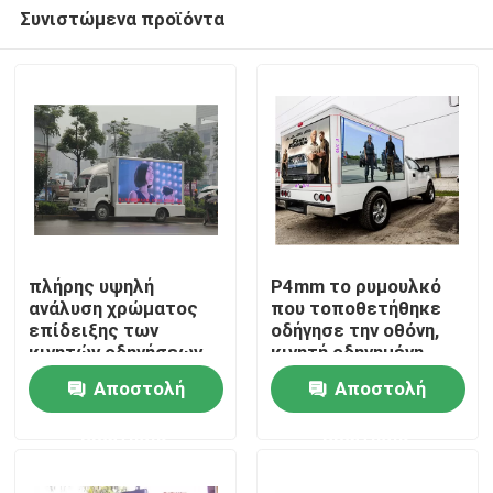
Συνιστώμενα προϊόντα
πλήρης υψηλή
P4mm το ρυμουλκό
ανάλυση χρώματος
που τοποθετήθηκε
επίδειξης των
οδήγησε την οθόνη,
Σπίτι
κινητών οδηγήσεων
κινητή οδηγημένη
φορτηγών
επίδειξη 256*128MM
Αποστολή
Αποστολή
8000cd/m2 3000Hz
Προϊόντα
ερώτησης
ερώτησης
Περίπου εμείς